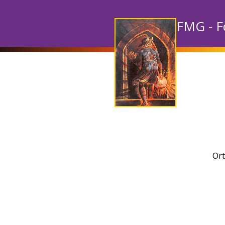
FMG - F
Ort