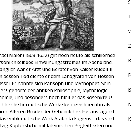
S
T
V
Z
ael Maier (1568-1622) gilt noch heute als schillernde
B
rsönlichkeit des Einweihungsstromes im Abendland.
änglich war er Arzt und Berater von Kaiser Rudolf II,
F
h dessen Tod diente er dem Landgrafen von Hessen
assel. Er nannte sich Pansoph und Mythopoet. Sein
B
erz gehörte der antiken Philosophie, Mythologie,
hemie, und besonders hoch hielt er das Rosenkreuz.
ahlreiche hermetische Werke kennzeichnen ihn als
N
ren Älteren Bruder der Geheimlehre. Herausragend
 das emblematische Werk Atalanta Fugiens – das sind
K
fzig Kupferstiche mit lateinischen Begleittexten und