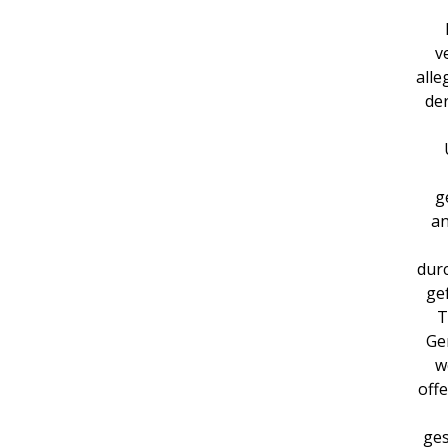
v
alle
der
g
an
durc
ge
T
Ge
w
off
ges