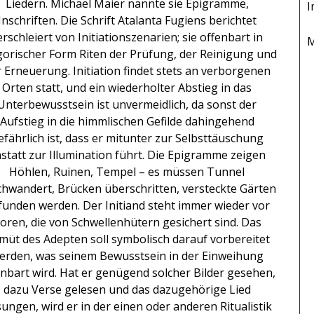
Liedern. Michael Maier nannte sie Epigramme,
I
Inschriften. Die Schrift Atalanta Fugiens berichtet
erschleiert von Initiationszenarien; sie offenbart in
M
gorischer Form Riten der Prüfung, der Reinigung und
 Erneuerung. Initiation findet stets an verborgenen
Orten statt, und ein wiederholter Abstieg in das
Unterbewusstsein ist unvermeidlich, da sonst der
Aufstieg in die himmlischen Gefilde dahingehend
efährlich ist, dass er mitunter zur Selbsttäuschung
statt zur Illumination führt. Die Epigramme zeigen
Höhlen, Ruinen, Tempel – es müssen Tunnel
hwandert, Brücken überschritten, versteckte Gärten
funden werden. Der Initiand steht immer wieder vor
oren, die von Schwellenhütern gesichert sind. Das
müt des Adepten soll symbolisch darauf vorbereitet
erden, was seinem Bewusstsein in der Einweihung
enbart wird. Hat er genügend solcher Bilder gesehen,
dazu Verse gelesen und das dazugehörige Lied
ungen, wird er in der einen oder anderen Ritualistik