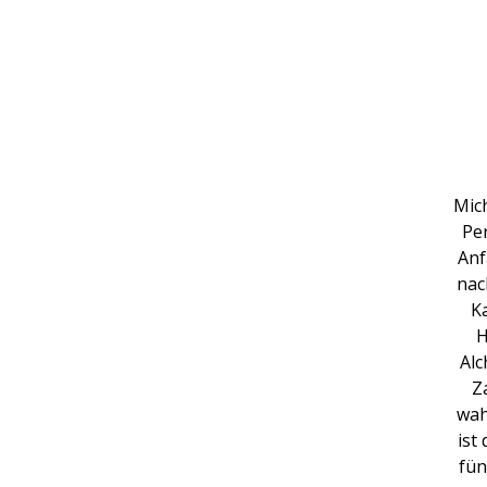
Mich
Pe
Anf
nac
K
H
Alc
Z
wah
ist
fün